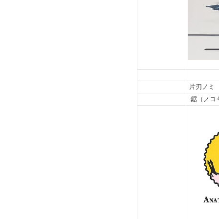
片刃ノミ
鋸（ノコ